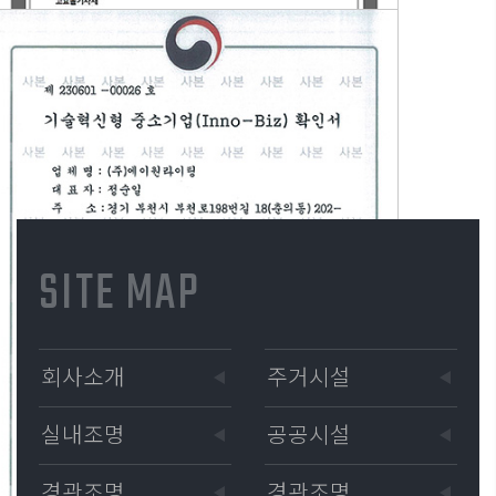
SITE MAP
회사소개
주거시설
실내조명
공공시설
경관조명
경관조명